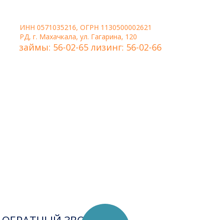
ИНН 0571035216, ОГРН 1130500002621
РД, г. Махачкала, ул. Гагарина, 120
займы: 56-02-65 лизинг: 56-02-66
Удобная форма связи,
когда нужно, чтобы
менеджер сам перезвонил