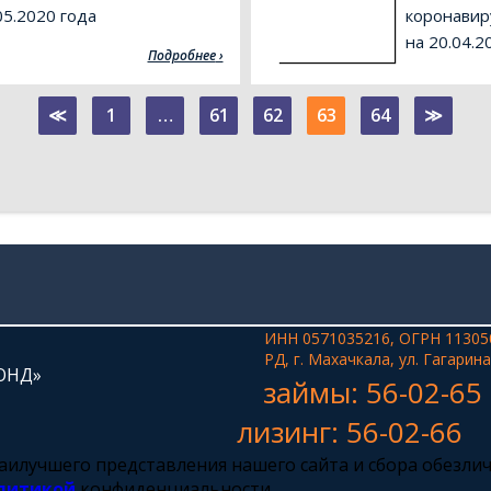
5.2020 года
коронавир
на 20.04.2
Подробнее
≪
1
…
61
62
63
64
≫
ИНН 0571035216, ОГРН 11305
РД, г. Махачкала, ул. Гагарина
ОНД»
займы: 56-02-65
лизинг: 56-02-66
 наилучшего представления нашего сайта и сбора обезли
литикой
конфиденциальности.