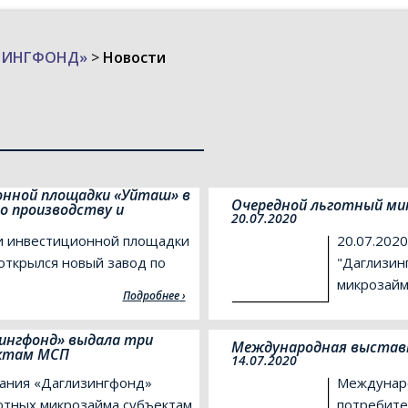
ИЗИНГФОНД»
>
Новости
онной площадки «Уйташ» в
Очередной льготный ми
по производству и
20.07.2020
ии инвестиционной площадки
20.07.202
 открылся новый завод по
"Даглизин
микрозай
Подробнее
ингфонд» выдала три
Международная выставка 
ектам МСП
14.07.2020
ания «Даглизингфонд»
Междунаро
отных микрозайма субъектам
потребител