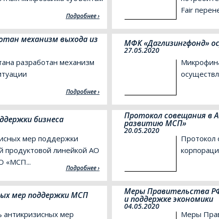
Fair перен
Подробнее
отан механизм выхода из
МФК «Даглизингфонд» о
27.05.2020
тана разработан механизм
Микрофина
итуации
осуществл
Подробнее
Протокол совещания в А
ддержки бизнеса
развитию МСП»
20.05.2020
исных мер поддержки
Протокол 
й продуктовой линейкой АО
корпораци
 «МСП...
Подробнее
Меры Правительства РФ 
ых мер поддержки МСП
и поддержке экономики
04.05.2020
 антикризисных мер
Меры Прав