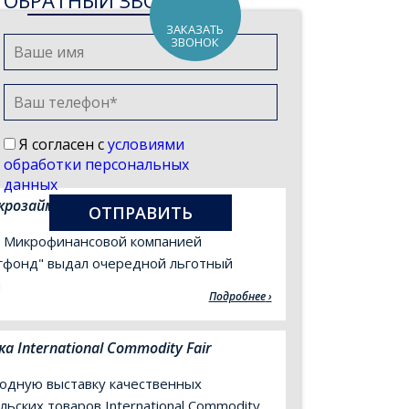
ОБРАТНЫЙ ЗВОНОК
ЗАКАЗАТЬ
ЗВОНОК
Я согласен с
условиями
обработки персональных
данных
крозайм выдан
0 Микрофинансовой компанией
гфонд" выдал очередной льготный
м
Подробнее
International Commodity Fair
дную выставку качественных
ьских товаров International Commodity