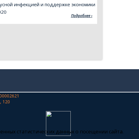
усной инфекцией и поддержке экономики
020
Подробнее
00002621
, 120
ченных статистических данных о посещении сайта.