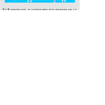
За 8 месяцев, в условиях пандемии мы с̲
̲н̲у̲л̲я̲ ̲!̲!̲!̲ создали микрофинансовую
компанию и выдали микрозаймы
предпринимателям республики на 311
млн рублей. Помимо этого в рамках
лизинговой деятельности
предоставили субъектам МСП
оборудование, техники и транспорта
на общую сумму 340 млн рублей.
МЫ МОЛОДЦЫ!
Всем здоровья и благополучия, до
встреч в новом году!!!
СOPYRIGT © 2019 МФК