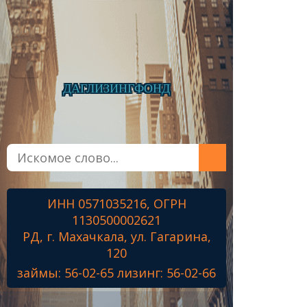
ДАГЛИЗИНГФОНД
Главная
О фонде
Микрозаймы
ИНН 0571035216, ОГРН
Лизинг
1130500002621
Наши проекты
РД, г. Махачкала, ул. Гагарина,
Контакты
120
займы: 56-02-65 лизинг: 56-02-66
Знамя Победы
Наши ветераны