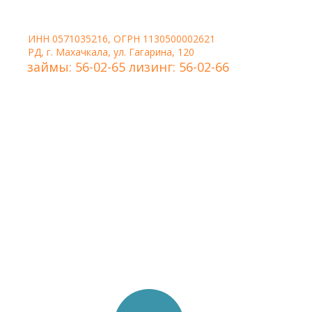
ИНН 0571035216, ОГРН 1130500002621
РД, г. Махачкала, ул. Гагарина, 120
займы: 56-02-65 лизинг: 56-02-66
Удобная форма связи,
когда нужно, чтобы
менеджер сам перезвонил