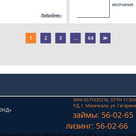
молчания
Подробнее
1
2
3
…
64
≫
ИНН 0571035216, ОГРН 11305
РД, г. Махачкала, ул. Гагарина
ОНД»
займы: 56-02-65
лизинг: 56-02-66
 наилучшего представления нашего сайта и сбора обезли