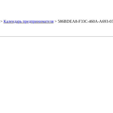
>
Календарь предпринимателя
>
586BDEA8-F33C-460A-A693-