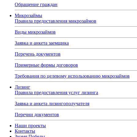
Обращение граждан
Микрозаймы
Правила предоставления микрозаймов
Виды микрозаймов
Заявка и анкета заемщика
Перечень документов
Примерные формы договоров
Требования по целевому использованию микрозаймов
Лизинг
Правила предоставления услуг лизинга
Заявка и анкета лизингополучателя
Перечни документов
Наши проекты
Контакты
Знамя Победы