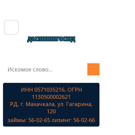
ДАГЛИЗИНГФОНД
Главная
О фонде
Микрозаймы
ИНН 0571035216, ОГРН
Лизинг
1130500002621
Наши проекты
РД, г. Махачкала, ул. Гагарина,
Контакты
120
займы: 56-02-65 лизинг: 56-02-66
Знамя Победы
Наши ветераны