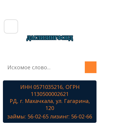
ДАГЛИЗИНГФОНД
Главная
О фонде
Микрозаймы
ИНН 0571035216, ОГРН
Лизинг
1130500002621
Наши проекты
РД, г. Махачкала, ул. Гагарина,
Контакты
120
займы: 56-02-65 лизинг: 56-02-66
Знамя Победы
Наши ветераны