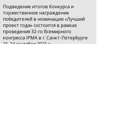
Подведение итогов Конкурса и
торжественное награждение
победителей в номинации «Лучший
проект года» состоится в рамках
проведения 32-го Всемирного
конгресса IPMA в г. Санкт-Петербурге
21-24 сентября 2021 г.
Подведение итогов Конкурса и
торжественное награждение
победителей в остальных номинациях
пройдет в Аналитическом центре при
Правительстве Российской Федерации
в рамках конференции «Практика
применения проектного управления»
18-19 ноября 2021 года.
Положение о Конкурсе, методика
оценки, форма заявки и подробная
информация о Конкурсе размещены на