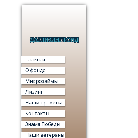
ДАГЛИЗИНГФОНД
МИКРО
Главная
О фонде
Микрозаймы
Лизинг
МИ
Наши проекты
«ФОНД М
Контакты
Знамя Победы
Наши ветераны