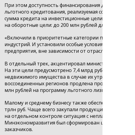
При этом доступность финансирования для бизнеса п
льготного кредитования, реализуемая совместно с Ба
сумма кредита на инвестиционные цели снижена с 50
на оборотные цели: до 200 млн рублей для
микрокомп
«
Включили в приоритетные категории получателей п
индустрий. И установили особые условия для МСП из 
предприятия, вне зависимости от отрасли
», – подчер
В отдельный трек, акцентировал министр, выведена 
На эти цели предусмотрено 7,4 млрд рублей на 2026
недвижимого имущества в случае их утраты или повр
воссоединенных регионов
продлена программа льгот
млн рублей на программу льготного лизинга техники 
Малому и среднему бизнесу также обеспечен гаранти
трлн руб. Чаще всего закупали продукцию обрабатыв
на отдельном контроле ситуация с неплатежами круп
Минэкономразвития был сформирован штаб, чтобы с
заказчиков.