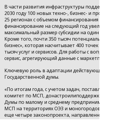
В части развития инфраструктуры поддержки бизнеса
2030 году 100 новых техно-, бизнес- и промышленных
25 регионах с объемом финансирования 7,8 млрд руб
финансирование на следующий год увеличено более че
максимальный размер субсидии на один проект до 60
Кроме того, почти 350 тысяч потенциальных и дейс
бизнес», которая насчитывает 400 точек в 88 регио
тысяч услуг и сервисов. Для работы с вопросами пл
сервис, агрегирующий данные с
маркетплейсов
, ФНС,
Ключевую роль в адаптации действующих мер поддер
Государственной думы.
«
По итогам года, с учетом задач, поставленных Прези
комитет по МСП,
донастроили
поддержку. И финансо
Думы по малому и среднему предпринимательству в 
МСП на территориях ОЭЗ и моногородов и совершенс
еще четыре законопроекта, направленн
ых на снятие
выразив надежду на дальнейший конструктивный диа
предпринимательства.