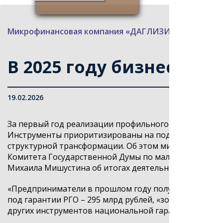
Микрофинансовая компания «ДАГЛИЗИНГФОНД»
>
В 2025 году бизнес по
19.02.2026
За первый год реализации профильного
федпроекта
п
Инструменты
приоритизированы
на поддержке эффек
структурной трансформации. Об этом министр эконом
Комитета Государственной Думы по малому и средне
Михаила
Мишустина
об итогах деятельности Правите
«
Предприниматели в прошлом году получили льготно
под гарантии РГО – 295 млрд рублей, «зонтичные» по
других инструментов национальной гарантийной сис