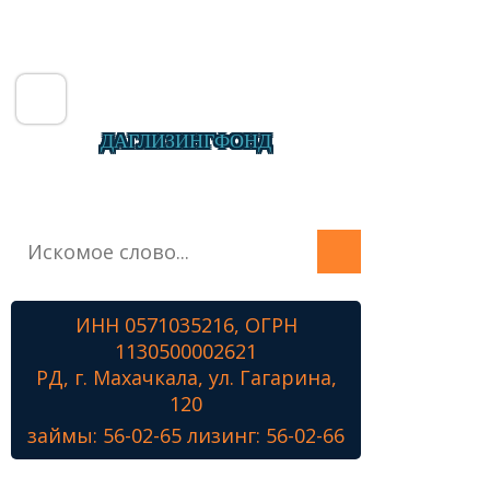
ДАГЛИЗИНГФОНД
Главная
О фонде
Микрозаймы
ИНН 0571035216, ОГРН
Лизинг
1130500002621
Наши проекты
РД, г. Махачкала, ул. Гагарина,
Контакты
120
займы: 56-02-65 лизинг: 56-02-66
Знамя Победы
Наши ветераны