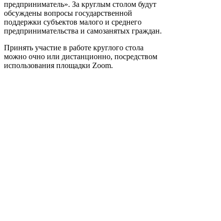
предприниматель». За круглым столом будут
обсуждены вопросы государственной
поддержки субъектов малого и среднего
предпринимательства и самозанятых граждан.
Принять участие в работе круглого стола
можно очно или дистанционно, посредством
использования площадки Zoom.
Время и место проведения: 4 марта 2022 года в
10:00, очно по адресу: г. Махачкала, проспект
Насрутдинова, дом 1, здание «МФЦ по
Республике Дагестан».
Просим подтвердить формат участия в
мероприятии (очно или дистанционно) по тел.
+7 (988) 217-05-55, +7 (963) 370-98-78.
Параметры для дистанционного подключения
будут направлены дополнительно, при
подтверждении участия с использованием
площадки Zoom.
Приглашаем принят участие в работе
круглого стола.