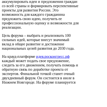
аккумулировать идеи и предложения граждан
со всей страны и формировать перспективные
проекты для развития России. Это
возможность для каждого гражданина
предложить свою идею, получить ее
профессиональную оценку и возможности для
реализации.
Цель форума – выбрать и реализовать 100
сильных идей, которые внесут значимый
вклад в общее развитие и достижение
национальных целей развития до 2030 года.
На крауд-платформе
идея.росконгресс.рф
каждый может подать свое предложение,
следить за его движением, получать помощь и
обратную связь по доработке проекта от
экспертов. Финальной точкой станет очный
двухдневный форум. Он состоится в июле в
Нижнем Новгороде. На форуме планируется
презентация 100 лучших идей и проектов, а в
рамках пленарного заседания – демонстрация
10 из них руководству страны.
Участники форума смогут проработать идею и