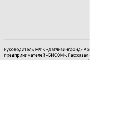
Руководитель МФК «Даглизингфонд» Арипов М.Г. при
предпринимателей «БИСОМ». Рассказал о мерах фина
новом антикризисном продукте, внедрённом в настоящ
3% годовых).