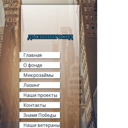
ДАГЛИЗИНГФОНД
МИКРО
Главная
О фонде
Микрозаймы
Лизинг
МИ
Наши проекты
«ФОНД М
Контакты
Знамя Победы
Наши ветераны