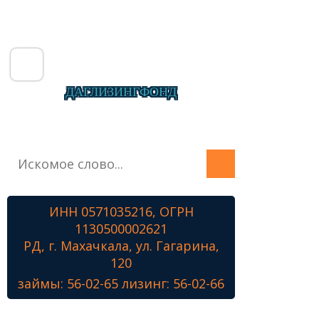
ДАГЛИЗИНГФОНД
Главная
О фонде
Микрозаймы
ИНН 0571035216, ОГРН
Лизинг
1130500002621
Наши проекты
РД, г. Махачкала, ул. Гагарина,
Контакты
120
займы: 56-02-65 лизинг: 56-02-66
Знамя Победы
Наши ветераны