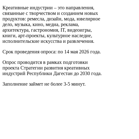
Креативные индустрии – это направления,
связанные с творчеством и созданием новых
продуктов: ремесла, дизайн, мода, ювелирное
дело, музыка, кино, медиа, реклама,
архитектура, гастрономия, IT, видеоигры,
книги, арт-проекты, культурное наследие,
исполнительские искусства и развлечения.
Срок проведения опроса:
по
1
4
мая 2026 года.
Опрос проводится в рамках подготовки
проекта Стратегии развития креативных
индустрий Республики Дагестан до 2030 года.
Заполнение займет не более 3-5 минут.
Ваши ответы помогут определить основные
трудности, потребности и предложения
участников креативных индустрий, которые
будут учтены при подготовке Стратегии.
Пройти опрос можно по ссылке:
https
://
mspinvestrd
.
ru
/
pages
/
Opros
/