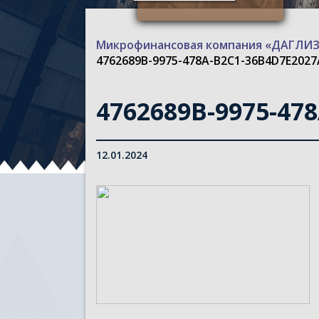
Микрофинансовая компания «ДАГЛ
4762689B-9975-478A-B2C1-36B4D7E2027
4762689B-9975-47
12.01.2024