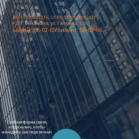
ИНН 0571035216, ОГРН 1130500002621
РД, г. Махачкала, ул. Гагарина, 120
займы: 56-02-65 лизинг: 56-02-66
Удобная форма связи,
когда нужно, чтобы
менеджер сам перезвонил