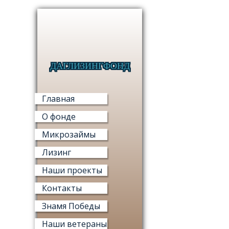
ДАГЛИЗИНГФОНД
МИКРО
Главная
О фонде
Микрозаймы
Лизинг
МИ
Наши проекты
«ФОНД М
Контакты
Знамя Победы
Наши ветераны