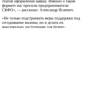
этапов оформления заявки. Именно о таком
формате нас просили предприниматели
СКФО», — рассказал Александр Исаевич.
«Не только подстраивать меры поддержки под
сегодняшние вызовы, но и делать их
максимально доступными для бизнес-
сообщества — приоритетная задача. Над ней
мы продолжаем работать совместно с
региональными властями, банками и
институтами развития, в частности с
Кавказ.РФ и Корпорацией МСП. Вместе с
коллегами мы успели еще до Кавказской
инвестиционной выставки провести ряд
встреч с предпринимателями Северного
Кавказа и услышать их просьбы. Конечно,
создание нового центра, который призван
значительно облегчить бюрократические
процедуры и повысить доступность льготных
кредитов, — большой шаг в нашей работе.
Уверен, сервис будет пользоваться спросом, а
комплекс инструментов в перспективе
расширится», — отметил замминистра
экономического развития России Сергей
Назаров.