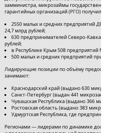
замминистра, микрозаймы государственных микрофи
гарантийных организаций (РГО) получили предприним
2550 малых и средних предприятий ДВФО получил
24,7 млрд рублей;
630 предпринимателей Северо-Кавказского федера
рублей;
в Республике Крым 508 предприятий МСП привлекл
500 малых и средних предприятий приграничных те
Лидирующие позиции по объёму предоставленных
м
занимают:
Краснодарский край (выдано 630 микрозаймов на с
Санкт-Петербург (выдан 441 микрозаём на сумму 1,
Чувашская Республика (выдано 366 микрозаймов на
Ростовская область (выдано 383 микрозайма на сум
Удмуртская Республика, где предпринимателям был
Регионами — лидерами по динамике достижения рез