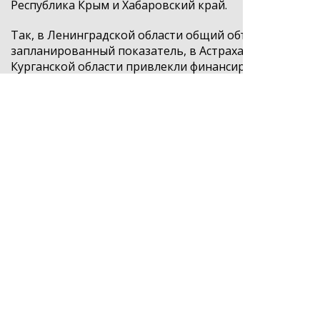
Республика Крым и Хабаровский край.
Так, в Ленинградской области общий объём финансир
запланированный показатель, в Астраханской облас
Курганской области привлекли финансирование с по
Государственные МФО и РГО оказывают финансовую
и конкурентная экономика»
, стартовавшего в 2025 г
и поддержка индивидуальной предпринимательской 
Предприниматели сектора малого и среднего бизнес
сумма такого займа составляет 5 млн рублей, срок воз
За 9 месяцев 2025 года предприниматели получили по
При возникновении дефицита залогового обеспечени
поручительство РГО. В этом случае заключается трё
до 70% кредита, а его максимальный размер составля
организации. Объём поддержки за 9 месяцев 2025 год