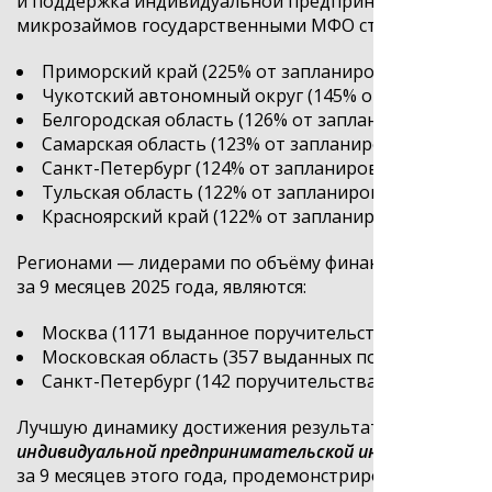
и поддержка индивидуальной предпринимательской и
микрозаймов государственными МФО стали:
Приморский край (225% от запланированного объё
Чукотский автономный округ (145% от запланиров
Белгородская область (126% от запланированного 
Самарская область (123% от запланированного объ
Санкт-Петербург (124% от запланированного объём
Тульская область (122% от запланированного объё
Красноярский край (122% от запланированного объ
Регионами — лидерами по объёму финансирования, 
за 9 месяцев 2025 года, являются:
Москва (1171 выданное поручительство, общая су
Московская область (357 выданных поручительств,
Санкт-Петербург (142 поручительства на сумму бол
Лучшую динамику достижения результата федеральн
индивидуальной предпринимательской инициативы»
в
за 9 месяцев этого года, продемонстрировали Ленингр