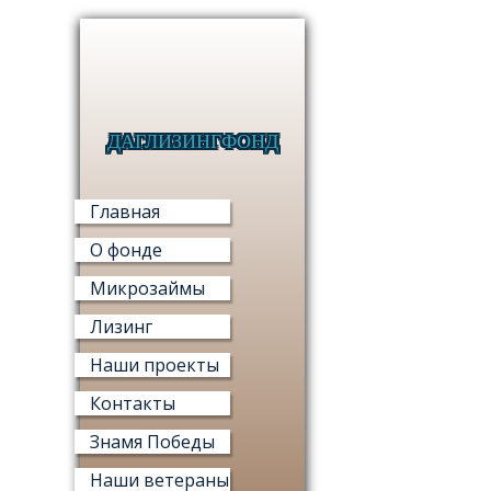
ДАГЛИЗИНГФОНД
МИКРО
Главная
О фонде
Микрозаймы
Лизинг
МИ
Наши проекты
«ФОНД М
Контакты
Знамя Победы
Наши ветераны