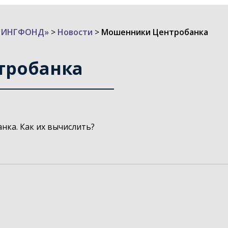
ИЗИНГФОНД»
>
Новости
>
Мошенники Центробанка
тробанка
ка. Как их вычислить?