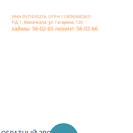
ИНН 0571035216, ОГРН 1130500002621
РД, г. Махачкала, ул. Гагарина, 120
займы: 56-02-65 лизинг: 56-02-66
Удобная форма связи,
когда нужно, чтобы
менеджер сам перезвонил