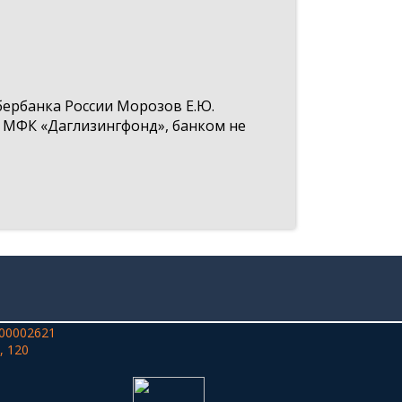
ербанка России Морозов Е.Ю.
 МФК «Даглизингфонд», банком не
00002621
, 120