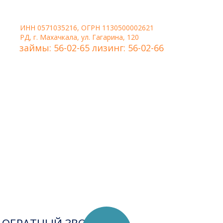
ИНН 0571035216, ОГРН 1130500002621
РД, г. Махачкала, ул. Гагарина, 120
займы: 56-02-65 лизинг: 56-02-66
Удобная форма связи,
когда нужно, чтобы
менеджер сам перезвонил