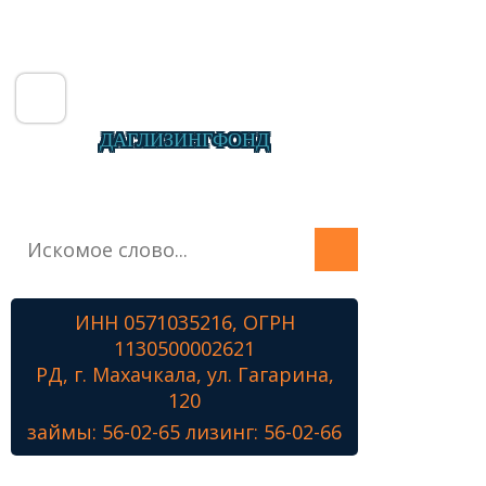
ДАГЛИЗИНГФОНД
Главная
О фонде
Микрозаймы
ИНН 0571035216, ОГРН
Лизинг
1130500002621
Наши проекты
РД, г. Махачкала, ул. Гагарина,
Контакты
120
займы: 56-02-65 лизинг: 56-02-66
Знамя Победы
Наши ветераны