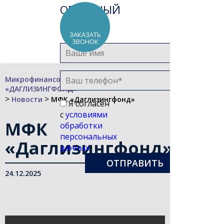
ОБРАТНЫЙ
ЗВОНОК
ЗАКАЗАТЬ
ЗВОНОК
Микрофинансовая компания
«ДАГЛИЗИНГФОНД»
>
>
Новости
МФК «Даглизингфонд»
Я согласен
с
условиями
МФК
обработки
персональных
«Даглизингфонд»
данных
24.12.2025