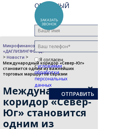
ОБРАТНЫЙ
ЗВОНОК
ЗАКАЗАТЬ
ЗВОНОК
Микрофинансовая компания
«ДАГЛИЗИНГФОНД»
>
>
Новости
Я согласен
Международный коридор «Север-Юг»
с
условиями
становится одним из важнейших
обработки
торговых маршрутов Евразии
персональных
данных
Международный
коридор «Север-
Юг» становится
одним из