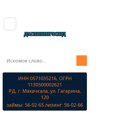
ДАГЛИЗИНГФОНД
Главная
О фонде
Микрозаймы
ИНН 0571035216, ОГРН
Лизинг
1130500002621
Наши проекты
РД, г. Махачкала, ул. Гагарина,
Контакты
120
займы: 56-02-65 лизинг: 56-02-66
Знамя Победы
Наши ветераны