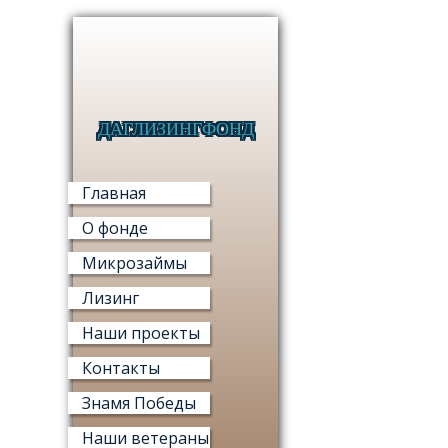
ДАГЛИЗИНГФОНД
МИКРО
Главная
О фонде
Микрозаймы
Лизинг
МИ
Наши проекты
«ФОНД М
Контакты
Знамя Победы
Наши ветераны