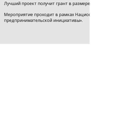
Лучший проект получит грант в размере 100 тысяч р
Мероприятие проходит в рамках Национального про
предпринимательской инициативы».
СOPYRIGT © 2019 МФК «ДАГЛИЗИНГФОНД»
Создание сайтов — TRONIUM