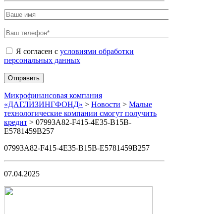
Я согласен с
условиями обработки
персональных данных
Микрофинансовая компания
«ДАГЛИЗИНГФОНД»
>
Новости
>
Малые
технологические компании смогут получить
кредит
>
07993A82-F415-4E35-B15B-
E5781459B257
07993A82-F415-4E35-B15B-E5781459B257
07.04.2025