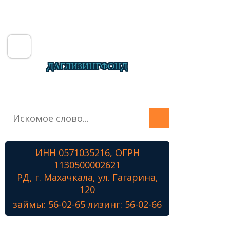
ДАГЛИЗИНГФОНД
Главная
О фонде
Микрозаймы
ИНН 0571035216, ОГРН
Лизинг
1130500002621
Наши проекты
РД, г. Махачкала, ул. Гагарина,
Контакты
120
займы: 56-02-65 лизинг: 56-02-66
Знамя Победы
Наши ветераны