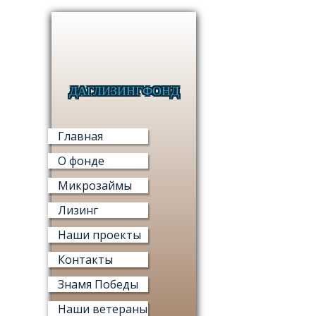
ДАГЛИЗИНГФОНД
МИКРО
Главная
О фонде
Микрозаймы
Лизинг
МИ
Наши проекты
«ФОНД М
Контакты
Знамя Победы
Наши ветераны