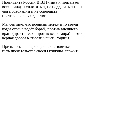
Президента России В.В.Путина и призывает
всех граждан сплотиться, не поддаваться ни на
чьи провокации и не совершать
противоправных действий.
Мы считаем, что военный мятеж в то время
когда страна ведёт борьбу против внешнего
врага (практически против всего мира) — это
верная дорога к гибели нашей Родины!
Призываем вагнеровцев не становиться на
путь предательства своей Отчизны, сложить
оружие и вернуться в места своей дислокации.
В противном случае, уверены что силовые
структуры во главе с Верховным
Главнокомандующим примут все необходимые
меры по наведению порядка в нашей стране!
VместеМыСила!!!
ПобедаZаНами!!!
Сopyrigt © 2019 мфк «ДАГЛИЗИНГФОНД»
Создание сайтов — TRONIUM