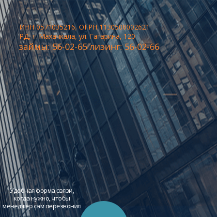
ИНН 0571035216, ОГРН 1130500002621
РД, г. Махачкала, ул. Гагарина, 120
займы: 56-02-65 лизинг: 56-02-66
Удобная форма связи,
когда нужно, чтобы
менеджер сам перезвонил