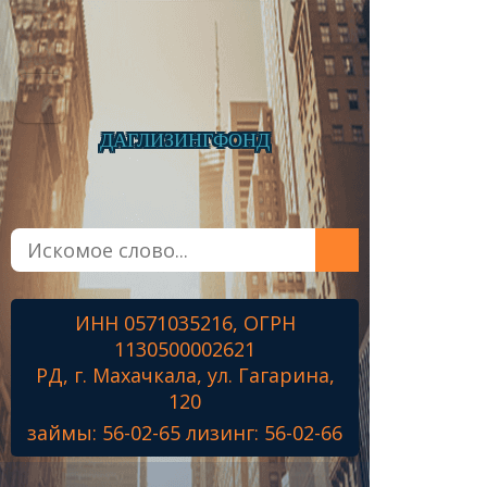
ДАГЛИЗИНГФОНД
Главная
О фонде
Микрозаймы
ИНН 0571035216, ОГРН
Лизинг
1130500002621
Наши проекты
РД, г. Махачкала, ул. Гагарина,
Контакты
120
займы: 56-02-65 лизинг: 56-02-66
Знамя Победы
Наши ветераны