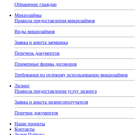
Обращение граждан
Микрозаймы
Правила предоставления микрозаймов
Виды микрозаймов
Заявка и анкета заемщика
Перечень документов
Примерные формы договоров
Требования по целевому использованию микрозаймов
Лизинг
Правила предоставления услуг лизинга
Заявка и анкета лизингополучателя
Перечни документов
Наши проекты
Контакты
Знамя Победы