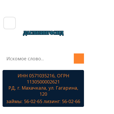
ДАГЛИЗИНГФОНД
Главная
О фонде
Микрозаймы
ИНН 0571035216, ОГРН
Лизинг
1130500002621
Наши проекты
РД, г. Махачкала, ул. Гагарина,
Контакты
120
займы: 56-02-65 лизинг: 56-02-66
Знамя Победы
Наши ветераны