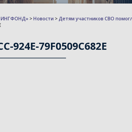
ИЗИНГФОНД»
>
Новости
>
Детям участников СВО помогл
E
CC-924E-79F0509C682E