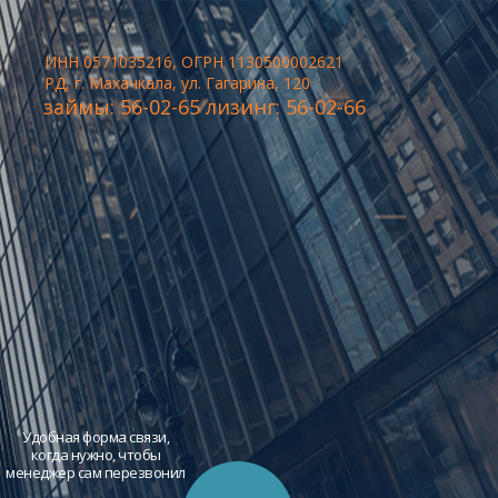
ИНН 0571035216, ОГРН 1130500002621
РД, г. Махачкала, ул. Гагарина, 120
займы: 56-02-65 лизинг: 56-02-66
Удобная форма связи,
когда нужно, чтобы
менеджер сам перезвонил