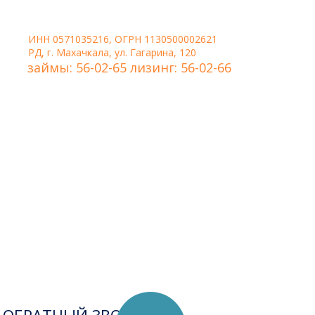
ИНН 0571035216, ОГРН 1130500002621
РД, г. Махачкала, ул. Гагарина, 120
займы: 56-02-65 лизинг: 56-02-66
Удобная форма связи,
когда нужно, чтобы
менеджер сам перезвонил