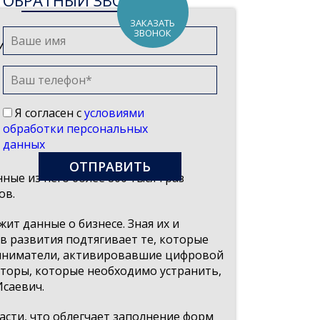
ОБРАТНЫЙ ЗВОНОК
ЗАКАЗАТЬ
ЗВОНОК
имателя
Я согласен с
условиями
обработки персональных
данных
ые из него более 800 тысяч раз
ов.
т данные о бизнесе. Зная их и
в развития подтягивает те, которые
иниматели, активировавшие цифровой
кторы, которые необходимо устранить,
саевич.
асти, что облегчает заполнение форм