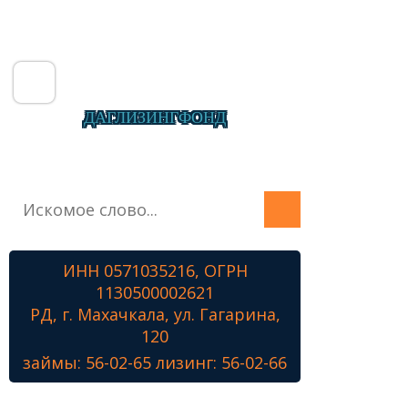
ДАГЛИЗИНГФОНД
Главная
О фонде
Микрозаймы
ИНН 0571035216, ОГРН
Лизинг
1130500002621
Наши проекты
РД, г. Махачкала, ул. Гагарина,
Контакты
120
займы: 56-02-65 лизинг: 56-02-66
Знамя Победы
Наши ветераны