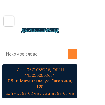
ДАГЛИЗИНГФОНД
Главная
О фонде
Микрозаймы
ИНН 0571035216, ОГРН
Лизинг
1130500002621
Наши проекты
РД, г. Махачкала, ул. Гагарина,
Контакты
120
займы: 56-02-65 лизинг: 56-02-66
Знамя Победы
Наши ветераны