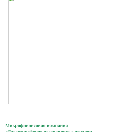
Контакты
Знамя Победы
Наши ветераны
Микрофинансовая компания
«Даглизингфонд» поздравляет с началом