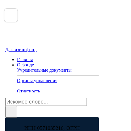
Даглизингфонд
Главная
О фонде
Учредительные документы
Органы управления
Отчетность
Способы и адреса для обращений
Базовые стандарты деятельности
Крупные сделки и сделки с
ИНН 0571035216, ОГРН
заинтересованностью