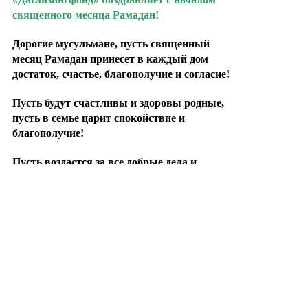
священного месяца Рамадан!
Дорогие мусульмане, пусть священный
месяц Рамадан принесет в каждый дом
достаток, счастье, благополучие и согласие!
Пусть будут счастливы и здоровы родные,
пусть в семье царит спокойствие и
благополучие!
Пусть воздастся за все добрые дела и
помыслы, пусть все, что тревожит и
беспокоит уйдет и никогда не
возвращается.
Да будут услышаны все мольбы!
Амин
Сopyrigt © 2019 мфк
«ДАГЛИЗИНГФОНД»