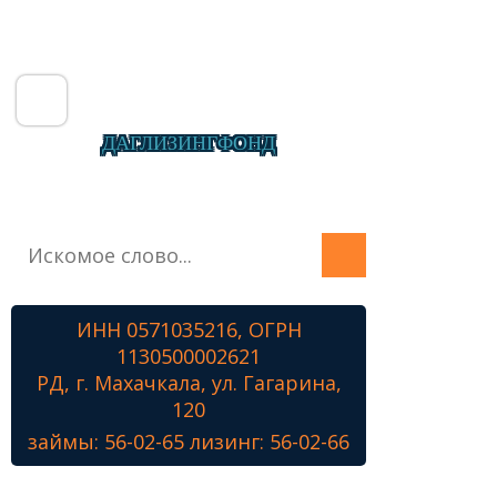
ДАГЛИЗИНГФОНД
Главная
О фонде
Микрозаймы
ИНН 0571035216, ОГРН
Лизинг
1130500002621
Наши проекты
РД, г. Махачкала, ул. Гагарина,
Контакты
120
займы: 56-02-65 лизинг: 56-02-66
Знамя Победы
Наши ветераны