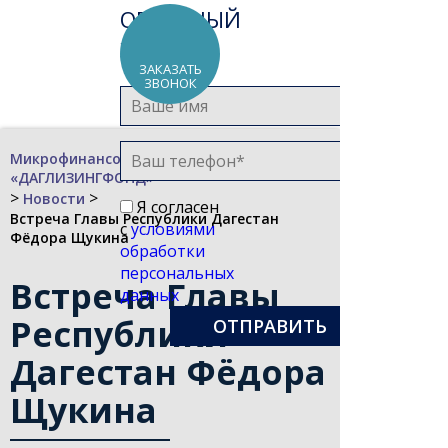
ОБРАТНЫЙ
ЗВОНОК
ЗАКАЗАТЬ
ЗВОНОК
Микрофинансовая компания
«ДАГЛИЗИНГФОНД»
>
>
Новости
Я согласен
Встреча Главы Республики Дагестан
с
условиями
Фёдора Щукина
обработки
персональных
Встреча Главы
данных
Республики
Дагестан Фёдора
Щукина