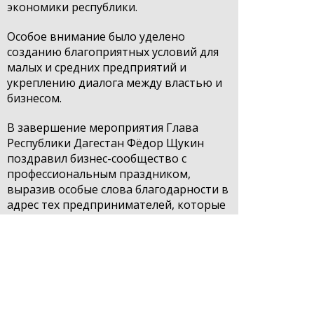
экономики республики.
Особое внимание было уделено
созданию благоприятных условий для
малых и средних предприятий и
укреплению диалога между властью и
бизнесом.
В завершение мероприятия Глава
Республики Дагестан Фёдор Щукин
поздравил бизнес-сообщество с
профессиональным праздником,
выразив особые слова благодарности в
адрес тех предпринимателей, которые
проявляют высокую социальную
ответственность. В частности, был
отмечен значительный вклад бизнеса в
поддержку участников специальной
военной операции и членов их семей, а
также помощь дагестанцам,
пострадавшим в результате стихийных