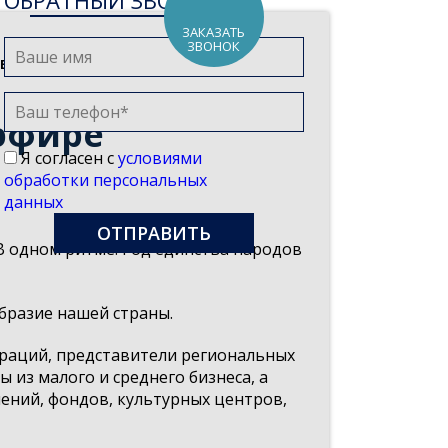
ОБРАТНЫЙ ЗВОНОК
ЗАКАЗАТЬ
ЗВОНОК
 в прямом эфире
эфире
Я согласен с
условиями
обработки персональных
данных
В одном ритме: Год единства народов
бразие нашей страны.
раций, представители региональных
 из малого и среднего бизнеса, а
ний, фондов, культурных центров,