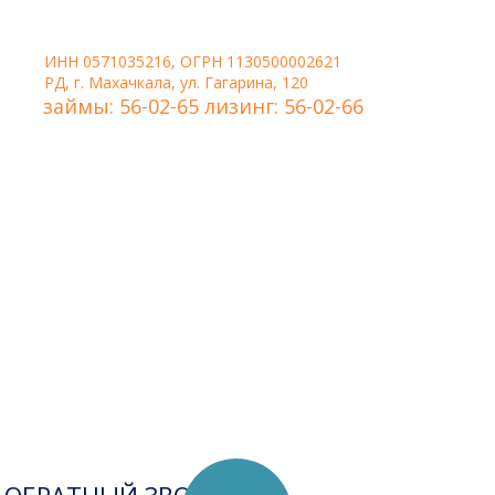
ИНН 0571035216, ОГРН 1130500002621
РД, г. Махачкала, ул. Гагарина, 120
займы: 56-02-65 лизинг: 56-02-66
Удобная форма связи,
когда нужно, чтобы
менеджер сам перезвонил