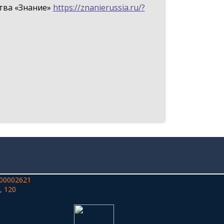
тва «Знание»
https://znanierussia.ru/?
00002621
, 120