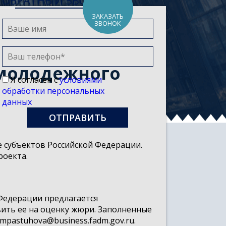
ОБРАТНЫЙ ЗВОНОК
ЗАКАЗАТЬ
ЗВОНОК
 молодежного
Я согласен с
условиями
обработки персональных
данных
 субъектов Российской Федерации.
роекта.
 Федерации предлагается
ить ее на оценку жюри. Заполненные
pastuhova@business.fadm.gov.ru.