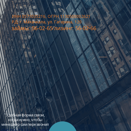
ИНН 0571035216, ОГРН 1130500002621
РД, г. Махачкала, ул. Гагарина, 120
займы: 56-02-65 лизинг: 56-02-66
Удобная форма связи,
когда нужно, чтобы
менеджер сам перезвонил