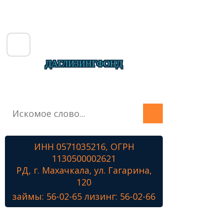
ДАГЛИЗИНГФОНД
Главная
О фонде
Микрозаймы
ИНН 0571035216, ОГРН
Лизинг
1130500002621
Наши проекты
РД, г. Махачкала, ул. Гагарина,
Контакты
120
займы: 56-02-65 лизинг: 56-02-66
Знамя Победы
Наши ветераны