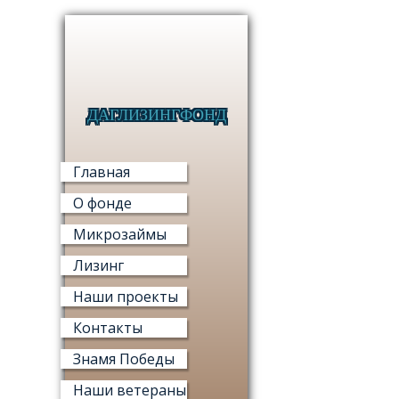
ДАГЛИЗИНГФОНД
МИКРО
Главная
О фонде
Микрозаймы
Лизинг
МИ
Наши проекты
«ФОНД М
Контакты
Знамя Победы
Наши ветераны