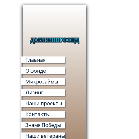
ДАГЛИЗИНГФОНД
МИКРО
Главная
О фонде
Микрозаймы
Лизинг
МИ
Наши проекты
«ФОНД М
Контакты
Знамя Победы
Наши ветераны