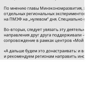
По мнению главы Минэкономразвития, это
«надо вы
отдельных региональных экспериментов к общему ст
на ПМЭФ на „нулевом“ дня. Специально организуем с
Во-вторых, следует увязать эту деятельность с меха
направления друг друга поддерживали — чтобы все, 
сопровождение в рамках центров «Мой бизнес», счита
«А дальше будем это
донастраивать
: и
выделять в ра
и рекомендуем регионам направить инструментарий
рассматривать это как одну из ключевых задач
в сист
министр.