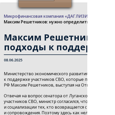
Микрофинансовая компания «ДАГЛИЗИНГФОНД»
>
Максим Решетников: нужно определить единые по
Максим Решетников: н
подходы к поддержке
08.06.2025
Министерство экономического развития РФ проведет
к поддержке участников СВО, которые приняли решен
РФ
Максим Решетников
, выступая на Открытом диал
Отвечая на вопрос сенатора от Луганской народной 
участников СВО, министр согласился, что
«вопрос стар
и социализации тех, кто возвращается с СВО»
.
«Мы до
и сопровождения. Поэтому здесь как нельзя кстати 