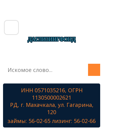
ДАГЛИЗИНГФОНД
Главная
О фонде
Микрозаймы
ИНН 0571035216, ОГРН
Лизинг
1130500002621
Наши проекты
РД, г. Махачкала, ул. Гагарина,
Контакты
120
займы: 56-02-65 лизинг: 56-02-66
Знамя Победы
Наши ветераны