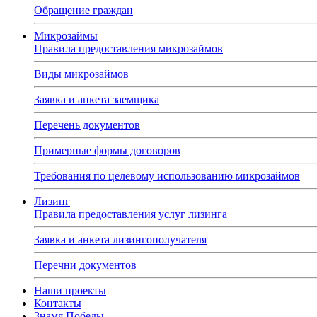
Обращение граждан
Микрозаймы
Правила предоставления микрозаймов
Виды микрозаймов
Заявка и анкета заемщика
Перечень документов
Примерные формы договоров
Требования по целевому использованию микрозаймов
Лизинг
Правила предоставления услуг лизинга
Заявка и анкета лизингополучателя
Перечни документов
Наши проекты
Контакты
Знамя Победы