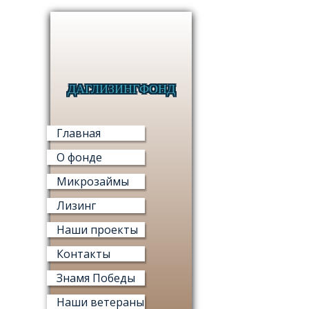
ДАГЛИЗИНГФОНД
МИКРО
Главная
О фонде
Микрозаймы
Лизинг
МИ
Наши проекты
«ФОНД М
Контакты
Знамя Победы
Наши ветераны