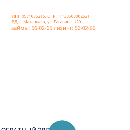
ИНН 0571035216, ОГРН 1130500002621
РД, г. Махачкала, ул. Гагарина, 120
займы: 56-02-65 лизинг: 56-02-66
Удобная форма связи,
когда нужно, чтобы
менеджер сам перезвонил