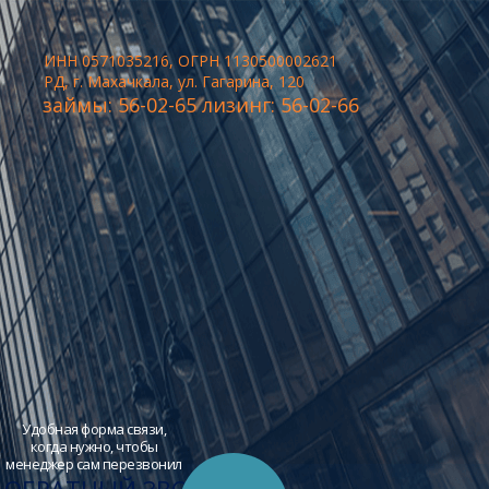
ИНН 0571035216, ОГРН 1130500002621
РД, г. Махачкала, ул. Гагарина, 120
займы: 56-02-65 лизинг: 56-02-66
Удобная форма связи,
когда нужно, чтобы
менеджер сам перезвонил