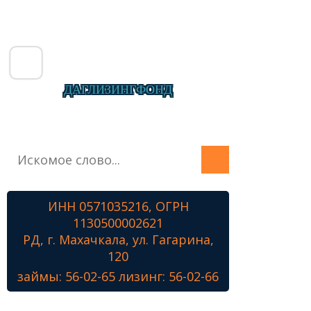
ДАГЛИЗИНГФОНД
Главная
О фонде
Микрозаймы
ИНН 0571035216, ОГРН
Лизинг
1130500002621
Наши проекты
РД, г. Махачкала, ул. Гагарина,
Контакты
120
займы: 56-02-65 лизинг: 56-02-66
Знамя Победы
Наши ветераны