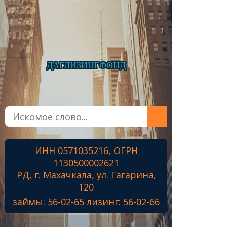
ДАГЛИЗИНГФОНД
Главная
О фонде
Микрозаймы
ИНН 0571035216, ОГРН
Лизинг
1130500002621
Наши проекты
РД, г. Махачкала, ул. Гагарина,
Контакты
120
займы: 56-02-65 лизинг: 56-02-66
Знамя Победы
Наши ветераны