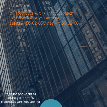
ИНН 0571035216, ОГРН 1130500002621
РД, г. Махачкала, ул. Гагарина, 120
займы: 56-02-65 лизинг: 56-02-66
Удобная форма связи,
когда нужно, чтобы
менеджер сам перезвонил