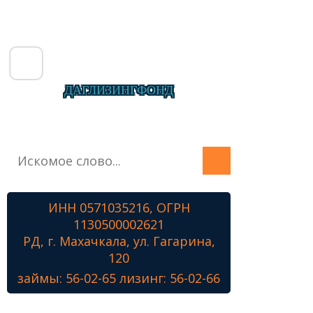
ДАГЛИЗИНГФОНД
Главная
О фонде
Микрозаймы
ИНН 0571035216, ОГРН
Лизинг
1130500002621
Наши проекты
РД, г. Махачкала, ул. Гагарина,
Контакты
120
займы: 56-02-65 лизинг: 56-02-66
Знамя Победы
Наши ветераны